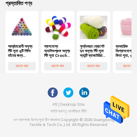
প্রস্তাবিত পণ্য
আর্দ্রতারোধী অদৃশ্য
শ্বাসযোগ্য
পুনর্ব্যবহৃত ক্রোশেট
ব্যবহারিক
গিঁট সুতা এন্টি পিলিং
অ্যাসিডপ্রুফ অদৃশ্য
দুধ অদৃশ্য গিঁট সুতা
নিঃশ্বাসযোগ্য ট
তাঁতের জন্য
গিঁট সুতা Crochet
অ্যান্টি ব্যাকটেরিয়া
ফিতা সুতা, এন্টি প
পুনর্ব্যবহারযোগ্য
মাল্টি দৃশ্য টেকসই
ময়েশ্চারপ্রুফ
সিল্ক টেপ সুতা
ভালো দাম
ভালো দাম
ভালো দাম
ভালো দাম
বাড়ি
Desktop Site
সাইট ম্যাপ
গোপনীয়তা নীতি
গুণ
আলপাকা উলের সুতা
চীন কারখানা.Copyright © 2026 Guangdong Baiyi
Textile & Tech.Co.,Ltd. All Rights Reserved.